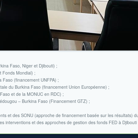
na Faso, Niger et Djibouti) ;
 Fonds Mondial) ;
na Faso (financement UNFPA) ;
onatale du Burkina Faso (financement Union Européenne) ;
a Faso et de la MONUC en RDC) ;
de Dédougou – Burkina Faso (Financement GTZ) ;
nts et des SONU (approche de financement basée sur les résultats) du 
des interventions et des approches de gestion des fonds FED à Djibouti 