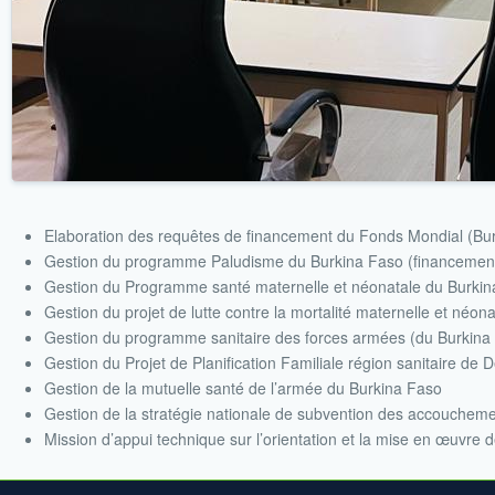
Elaboration des requêtes de financement du Fonds Mondial (Burki
Gestion du programme Paludisme du Burkina Faso (financement
Gestion du Programme santé maternelle et néonatale du Burki
Gestion du projet de lutte contre la mortalité maternelle et né
Gestion du programme sanitaire des forces armées (du Burkin
Gestion du Projet de Planification Familiale région sanitaire 
Gestion de la mutuelle santé de l’armée du Burkina Faso
Gestion de la stratégie nationale de subvention des accoucheme
Mission d’appui technique sur l’orientation et la mise en œuvre 