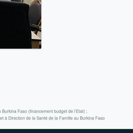
Burkina Faso (financement budget de l’Etat) ;
et à Direction de la Santé de la Famille au Burkina Faso